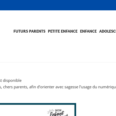
FUTURS PARENTS
PETITE ENFANCE
ENFANCE
ADOLESC
SCOLARITÉ ET FORMATION
EVÈNEMENTS ET DIFFICULTÉS
ACCOMPAGNEMENT ET PRÉVENTION
ACC
PRO
t disponible
s, chers parents, afin d’orienter avec sagesse l’usage du numériq