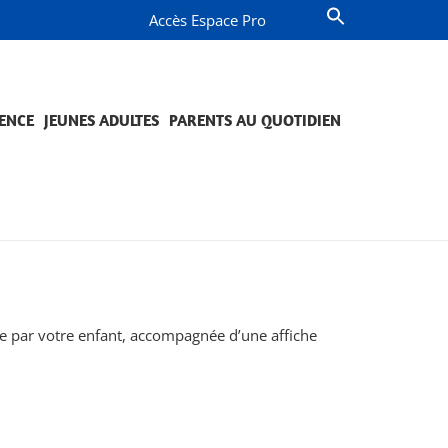
Accès Espace Pro
ENCE
JEUNES ADULTES
PARENTS AU QUOTIDIEN
OMPAGNEMENT ET PRÉVENTION
JETS ET ENGAGEMENTS
QUESTIONS DE PARENTS
PROJETS ET ENGAGEMENTS
ue par votre enfant, accompagnée d’une affiche