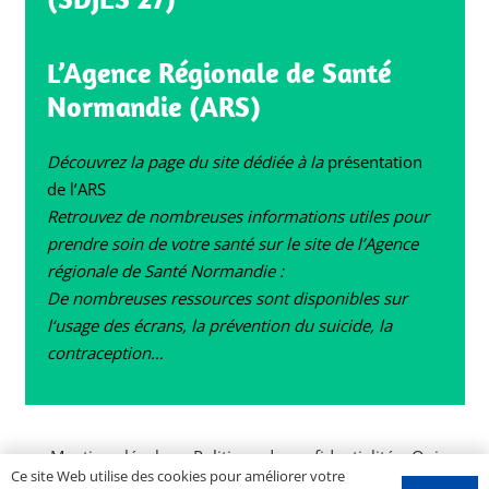
L’Agence Régionale de Santé
Normandie (ARS)
Découvrez la page du site dédiée à la
présentation
de l’ARS
Retrouvez de nombreuses informations utiles pour
prendre soin de votre santé sur le site de l’Agence
régionale de Santé Normandie :
De nombreuses ressources sont disponibles sur
l‘usage des écrans
,
la prévention du suicide
,
la
contraception
…
Mentions légales
–
Politique de confidentialité
–
Qui
Ce site Web utilise des cookies pour améliorer votre
sommes nous ?
–
Contactez-nous
–
Espace PROS
–