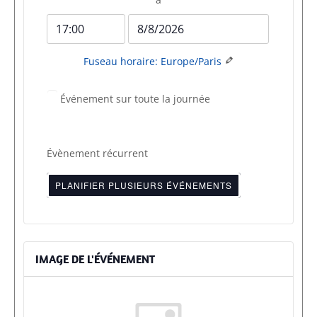
début
début
de
de
Heure
Date
l'événement
l'événement
de
de
Fuseau horaire: Europe/Paris
fin
fin
de
de
Événement sur toute la journée
l'événement
l'événement
Évènement récurrent
PLANIFIER PLUSIEURS ÉVÉNEMENTS
IMAGE DE L'ÉVÉNEMENT