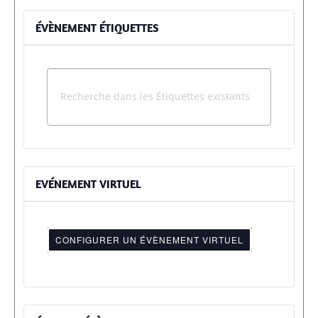
ÉVÈNEMENT ÉTIQUETTES
EVÉNEMENT VIRTUEL
CONFIGURER UN ÉVÈNEMENT VIRTUEL
Mark
as
a