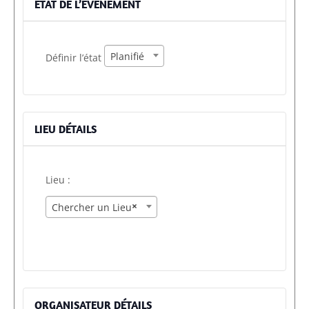
ÉTAT DE L’ÉVÈNEMENT
virtual
évènement
Définir
Planifié
Définir l’état
l’état :
LIEU DÉTAILS
Lieu :
×
Chercher un Lieu
ORGANISATEUR DÉTAILS