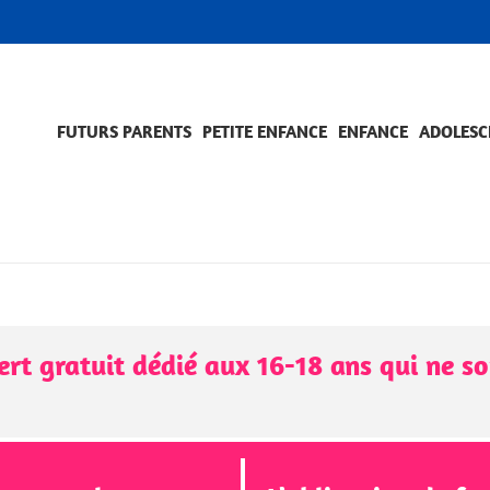
FUTURS PARENTS
PETITE ENFANCE
ENFANCE
ADOLESC
SCOLARITÉ ET FORMATION
EVÈNEMENTS ET DIFFICULTÉS
ACCOMPAGNEMENT ET PRÉVENTION
ACC
PRO
t gratuit dédié aux 16-18 ans qui ne son