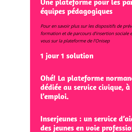
Une plateforme pour les par
équipes pédagogiques
Pour en savoir plus sur les dispositifs de pré
formation et de parcours d’insertion sociale 
vous sur la plateforme de l’Onisep
1 jour 1 solution
O
h
é
!
La plateforme norman
dédiée au service civique, à
l’emploi.
Inserjeunes
: un service d’ai
des jeunes en voie professio