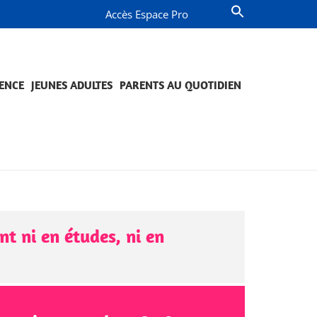
Accès Espace Pro
ENCE
JEUNES ADULTES
PARENTS AU QUOTIDIEN
OMPAGNEMENT ET PRÉVENTION
JETS ET ENGAGEMENTS
QUESTIONS DE PARENTS
PROJETS ET ENGAGEMENTS
t ni en études, ni en