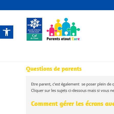
Ouvrir la barre d’outils
CONTACTS ET SERVICES
CONTACTS ET SERVICES
CONTACTS ET SERVICES
CONTACTS ET SERVICES
Questions de parents
Etre parent, c’est également se poser plein de q
Cliquer sur les sujets ci-dessous mais si vous n
Comment gérer les écrans av