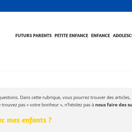
FUTURS PARENTS
PETITE ENFANCE
ENFANCE
ADOLESC
SCOLARITÉ ET FORMATION
EVÈNEMENTS ET DIFFICULTÉS
ACCOMPAGNEMENT ET PRÉVENTION
ACC
PRO
uestions. Dans cette rubrique, vous pourrez trouver des articles, 
e trouvez pas « votre bonheur », n’hésitez pas à
nous faire des s
ec mes enfants ?