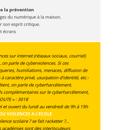
de la prévention
ages du numérique à la maison.
 son esprit critique.
et écrans
nces sur internet (réseaux sociaux, courriel)
 on parle de cyberviolences. Si ces
queries, humiliations, menaces, diffusion de
 caractère privé, usurpation d’identité, etc.-
pètent, on parle de cyberharcèlement.
ils complémentaires sur le cyberharcèlement,
COUTE » : 3018
l et ouvert du lundi au vendredi de 9h à 19h
OU VIOLENCES A L’ECOLE
lence scolaire ? se fait racketter ?…
s académies sont des interlocuteurs