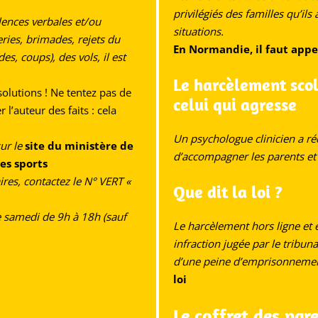
privilégiés des familles qu’il
olences verbales et/ou
situations.
ies, brimades, rejets du
En Normandie, il faut appe
s, coups), des vols, il est
Le harcèlement scol
 solutions ! Ne tentez pas de
celui qui agresse
l’auteur des faits : cela
Un psychologue clinicien a ré
ur le
site du ministère de
d’accompagner les parents et 
des sports
res, contactez le N° VERT «
Que dit la loi ?
e samedi de 9h à 18h (sauf
Le harcèlement hors ligne et en
infraction jugée par le tribu
d’une peine d’emprisonnement
loi
Le coffret des pare