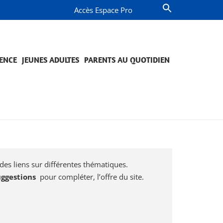
Accès Espace Pro
ENCE
JEUNES ADULTES
PARENTS AU QUOTIDIEN
OMPAGNEMENT ET PRÉVENTION
JETS ET ENGAGEMENTS
QUESTIONS DE PARENTS
PROJETS ET ENGAGEMENTS
des liens sur différentes thématiques.
uggestions
pour compléter, l’offre du site.