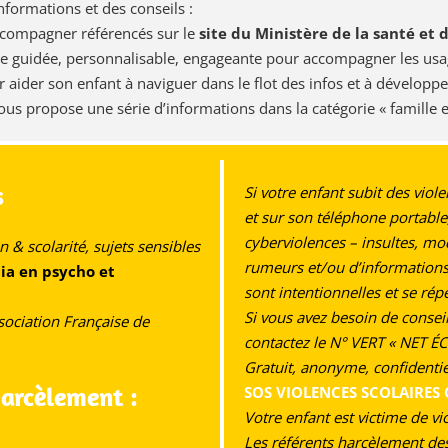
formations et des conseils :
accompagner référencés sur le
site du Ministère de la santé et 
iale guidée, personnalisable, engageante pour accompagner les us
aider son enfant à naviguer dans le flot des infos et à développer
ous propose une série d’informations dans la catégorie « famille 
s
Si votre enfant subit des viole
et sur son téléphone portable,
cyberviolences – insultes, mo
 & scolarité, sujets sensibles
rumeurs et/ou d’informations à
ia en psycho et
sont intentionnelles et se ré
Si vous avez besoin de conse
ssociation Française de
contactez le N° VERT « NET É
Gratuit, anonyme, confidentie
arcèlement :
SOS VIOLENCES SCOLAIRES 
Votre enfant est victime de vio
Les référents harcèlement de