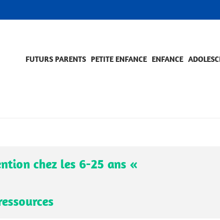
FUTURS PARENTS
PETITE ENFANCE
ENFANCE
ADOLESC
SCOLARITÉ ET FORMATION
EVÈNEMENTS ET DIFFICULTÉS
ACCOMPAGNEMENT ET PRÉVENTION
ACC
PRO
ention chez les 6-25 ans «
 ressources