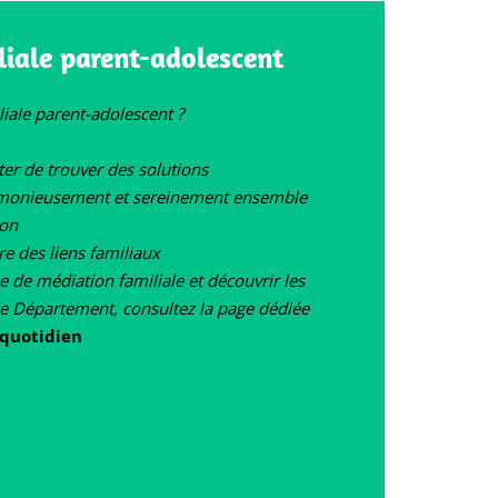
liale parent-adolescent
iale parent-adolescent ?
ter de trouver des solutions
armonieusement et sereinement ensemble
ion
re des liens familiaux
e de médiation familiale et découvrir les
le Département, consultez la page dédiée
 quotidien