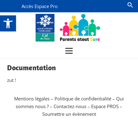
Accès Espace Pro
Ouvrir la barre d’outils
Documentation
zut !
Mentions légales
–
Politique de confidentialité
–
Qui
sommes nous ?
–
Contactez-nous
–
Espace PROS
–
Soumettre un évènement