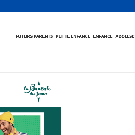
FUTURS PARENTS
PETITE ENFANCE
ENFANCE
ADOLESC
SCOLARITÉ ET FORMATION
EVÈNEMENTS ET DIFFICULTÉS
ACCOMPAGNEMENT ET PRÉVENTION
ACC
PRO