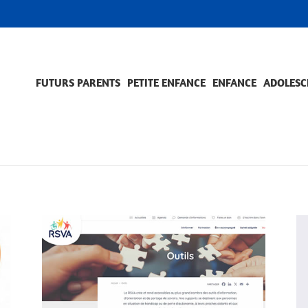
FUTURS PARENTS
PETITE ENFANCE
ENFANCE
ADOLESC
SCOLARITÉ ET FORMATION
EVÈNEMENTS ET DIFFICULTÉS
ACCOMPAGNEMENT ET PRÉVENTION
ACC
PRO