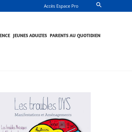
Accès Espace Pro
ENCE
JEUNES ADULTES
PARENTS AU QUOTIDIEN
OMPAGNEMENT ET PRÉVENTION
JETS ET ENGAGEMENTS
QUESTIONS DE PARENTS
PROJETS ET ENGAGEMENTS