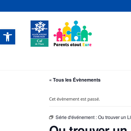
Ouvrir la barre d’outils
CONTACTS ET SERVICES
CONTACTS ET SERVICES
CONTACTS ET SERVICES
CONTACTS ET SERVICES
« Tous les Évènements
Cet évènement est passé.
Série d'événement :
Ou trouver un L
Ou trouver un 