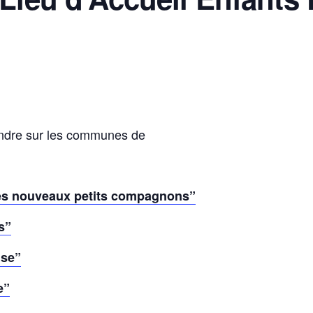
endre sur les communes de
s nouveaux petits compagnons”
s”
ise”
e”