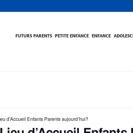
FUTURS PARENTS
PETITE ENFANCE
ENFANCE
ADOLESC
SCOLARITÉ ET FORMATION
EVÈNEMENTS ET DIFFICULTÉS
ACCOMPAGNEMENT ET PRÉVENTION
ACC
PRO
ieu d’Accueil Enfants Parents aujourd’hui?
Lieu d’Accueil Enfants