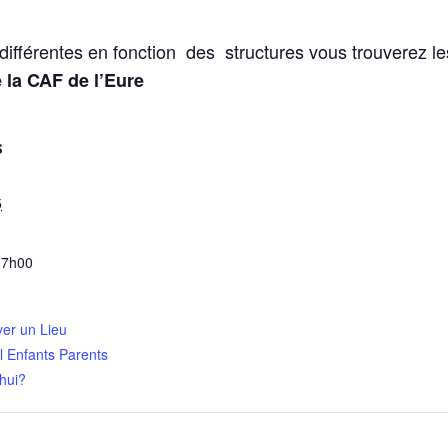
différentes en fonction des structures vous trouverez l
 la CAF de l’Eure
S
5
17h00
ver un Lieu
l Enfants Parents
hui?