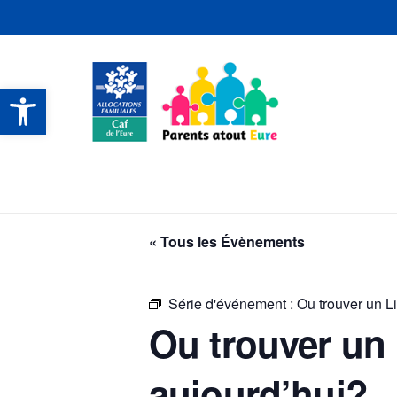
Ouvrir la barre d’outils
CONTACTS ET SERVICES
CONTACTS ET SERVICES
CONTACTS ET SERVICES
CONTACTS ET SERVICES
« Tous les Évènements
Série d'événement :
Ou trouver un L
Ou trouver un 
aujourd’hui?