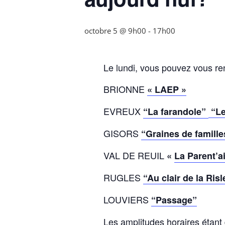
octobre 5 @ 9h00
-
17h00
Le lundi, vous pouvez vous r
BRIONNE
« LAEP »
EVREUX
“La farandole”
“Le
GISORS
“Graines de famille
VAL DE REUIL
«
La Parent’a
RUGLES
“Au clair de la Risl
LOUVIERS
“Passage”
Les amplitudes horaires étant 