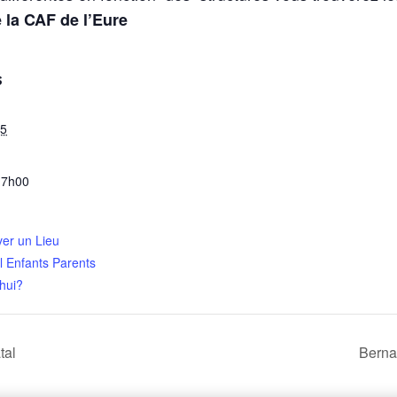
 la CAF de l’Eure
S
 5
17h00
ver un Lieu
l Enfants Parents
hui?
tal
Berna