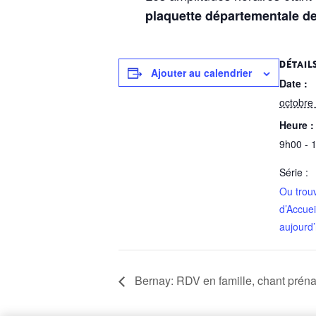
plaquette départementale de
DÉTAIL
Ajouter au calendrier
Date :
octobre
Heure :
9h00 - 
Série :
Ou trou
d’Accuei
aujourd’
Bernay: RDV en famille, chant préna