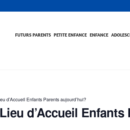
FUTURS PARENTS
PETITE ENFANCE
ENFANCE
ADOLESC
SCOLARITÉ ET FORMATION
EVÈNEMENTS ET DIFFICULTÉS
ACCOMPAGNEMENT ET PRÉVENTION
ACC
PRO
ieu d’Accueil Enfants Parents aujourd’hui?
Lieu d’Accueil Enfants