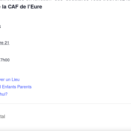
 la CAF de l’Eure
S
re 21
17h00
ver un Lieu
l Enfants Parents
hui?
tal