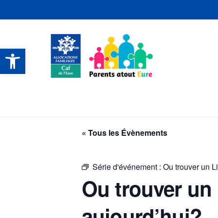
Ouvrir la barre d’outils
CONTACTS ET SERVICES
CONTACTS ET SERVICES
CONTACTS ET SERVICES
CONTACTS ET SERVICES
« Tous les Évènements
Série d'événement :
Ou trouver un L
Ou trouver un 
aujourd’hui?