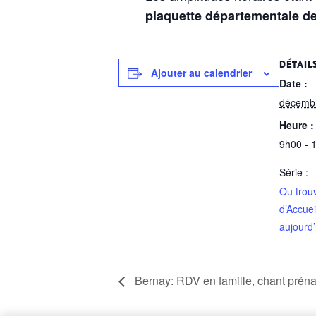
plaquette départementale de
DÉTAIL
Ajouter au calendrier
Date :
décemb
Heure :
9h00 - 
Série :
Ou trou
d’Accuei
aujourd’
Bernay: RDV en famille, chant préna