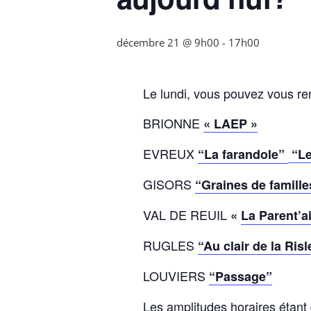
décembre 21 @ 9h00
-
17h00
Le lundi, vous pouvez vous r
BRIONNE
« LAEP »
EVREUX
“La farandole”
“Le
GISORS
“Graines de famille
VAL DE REUIL
«
La Parent’a
RUGLES
“Au clair de la Risl
LOUVIERS
“Passage”
Les amplitudes horaires étant 