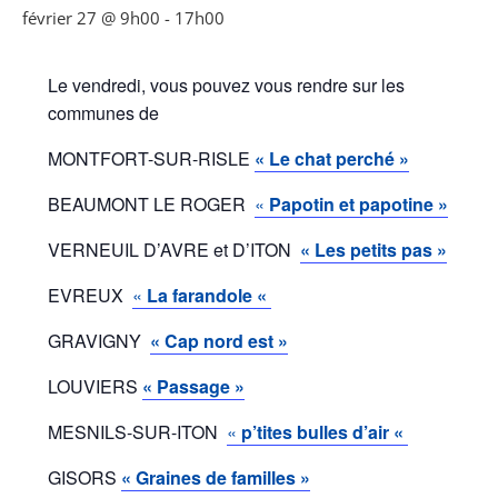
février 27 @ 9h00
-
17h00
Le vendredi, vous pouvez vous rendre sur les
communes de
MONTFORT-SUR-RISLE
« Le chat perché »
BEAUMONT LE ROGER
«
Papotin et papotine »
VERNEUIL D’AVRE et D’ITON
«
L
es petits pas »
EVREUX
«
La farandole «
GRAVIGNY
«
Cap nord est »
LOUVIERS
« Passage »
MESNILS-SUR-ITON
«
p’tites bulles d’air «
GISORS
« Graines de familles »