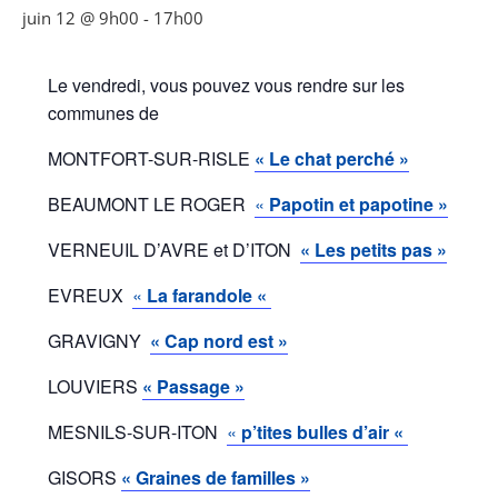
juin 12 @ 9h00
-
17h00
Le vendredi, vous pouvez vous rendre sur les
communes de
MONTFORT-SUR-RISLE
« Le chat perché »
BEAUMONT LE ROGER
«
Papotin et papotine »
VERNEUIL D’AVRE et D’ITON
«
L
es petits pas »
EVREUX
«
La farandole «
GRAVIGNY
«
Cap nord est »
LOUVIERS
« Passage »
MESNILS-SUR-ITON
«
p’tites bulles d’air «
GISORS
« Graines de familles »