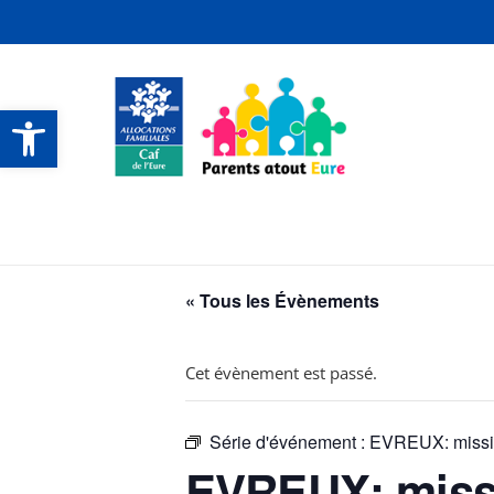
Ouvrir la barre d’outils
CONTACTS ET SERVICES
CONTACTS ET SERVICES
CONTACTS ET SERVICES
CONTACTS ET SERVICES
« Tous les Évènements
Cet évènement est passé.
Série d'événement :
EVREUX: mission
EVREUX: missio