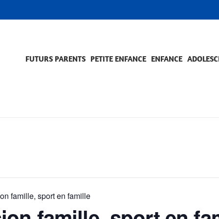
FUTURS PARENTS
PETITE ENFANCE
ENFANCE
ADOLESC
SCOLARITÉ ET FORMATION
EVÈNEMENTS ET DIFFICULTÉS
ACCOMPAGNEMENT ET PRÉVENTION
ACC
PRO
 famille, sport en famille
n famille, sport en fam