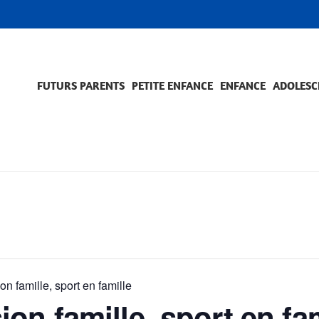
FUTURS PARENTS
PETITE ENFANCE
ENFANCE
ADOLESC
SCOLARITÉ ET FORMATION
EVÈNEMENTS ET DIFFICULTÉS
ACCOMPAGNEMENT ET PRÉVENTION
ACC
PRO
 famille, sport en famille
n famille, sport en fam