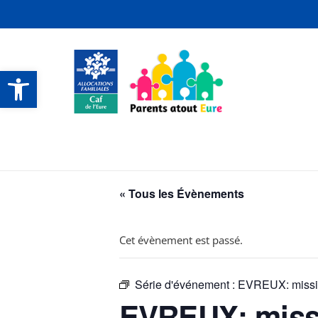
Ouvrir la barre d’outils
CONTACTS ET SERVICES
CONTACTS ET SERVICES
CONTACTS ET SERVICES
CONTACTS ET SERVICES
« Tous les Évènements
Cet évènement est passé.
Série d'événement :
EVREUX: mission
EVREUX: missio