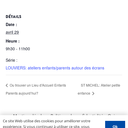
DÉTAILS
Date :
avril 29
Heure :
9h30 - 11h00
Série :
LOUVIERS: ateliers enfants/parents autour des écrans
Ou trouver un Lieu d’Accueil Enfants
ST MICHEL: Atelier petite
Parents aujourd’hui?
enfance
Mentions légales
–
Politique de confidentialité
–
Qui
Ce site Web utilise des cookies pour améliorer votre
sommes nous ?
–
Contactez-nous
–
Espace PROS
–
Ok
expérience. Si vous continuez à utiliser ce site, vous