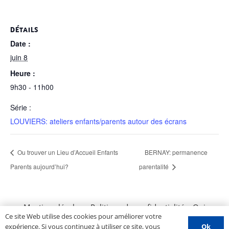
DÉTAILS
Date :
juin 8
Heure :
9h30 - 11h00
Série :
LOUVIERS: ateliers enfants/parents autour des écrans
Ou trouver un Lieu d’Accueil Enfants
BERNAY: permanence
Parents aujourd’hui?
parentalité
Mentions légales
–
Politique de confidentialité
–
Qui
Ce site Web utilise des cookies pour améliorer votre
sommes nous ?
–
Contactez-nous
–
Espace PROS
–
Ok
expérience. Si vous continuez à utiliser ce site, vous