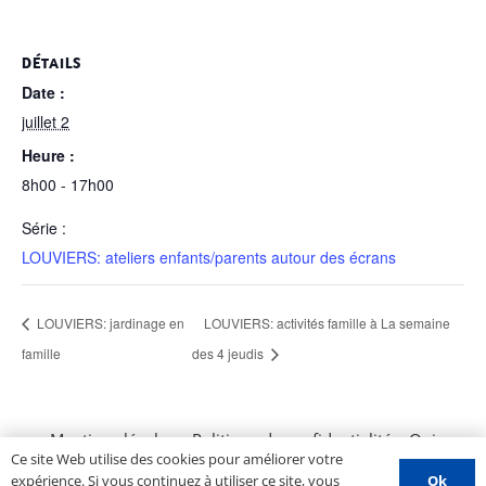
DÉTAILS
Date :
juillet 2
Heure :
8h00 - 17h00
Série :
LOUVIERS: ateliers enfants/parents autour des écrans
LOUVIERS: jardinage en
LOUVIERS: activités famille à La semaine
famille
des 4 jeudis
Mentions légales
–
Politique de confidentialité
–
Qui
Ce site Web utilise des cookies pour améliorer votre
sommes nous ?
–
Contactez-nous
–
Espace PROS
–
Ok
expérience. Si vous continuez à utiliser ce site, vous