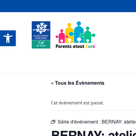
Ouvrir la barre d’outils
CONTACTS ET SERVICES
CONTACTS ET SERVICES
CONTACTS ET SERVICES
CONTACTS ET SERVICES
« Tous les Évènements
Cet évènement est passé.
Série d'événement :
BERNAY: atelier
BERNAY: ateli