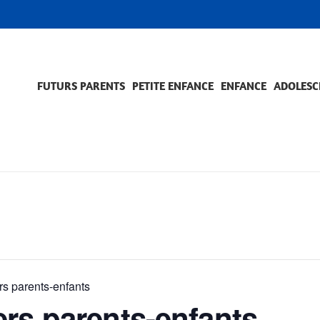
FUTURS PARENTS
PETITE ENFANCE
ENFANCE
ADOLESC
SCOLARITÉ ET FORMATION
EVÈNEMENTS ET DIFFICULTÉS
ACCOMPAGNEMENT ET PRÉVENTION
ACC
PRO
s parents-enfants
ers parents-enfants