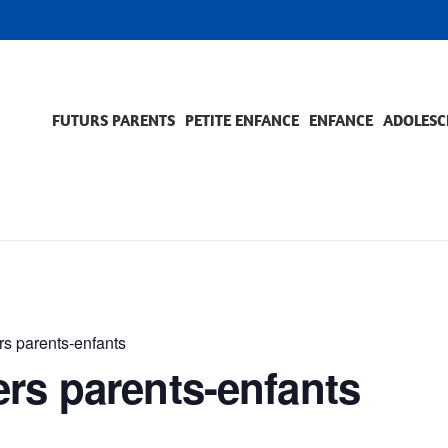
FUTURS PARENTS
PETITE ENFANCE
ENFANCE
ADOLESC
SCOLARITÉ ET FORMATION
EVÈNEMENTS ET DIFFICULTÉS
ACCOMPAGNEMENT ET PRÉVENTION
ACC
PRO
s parents-enfants
ers parents-enfants