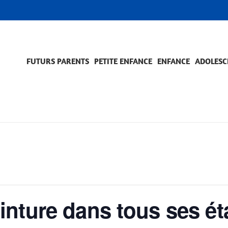
FUTURS PARENTS
PETITE ENFANCE
ENFANCE
ADOLESC
SCOLARITÉ ET FORMATION
EVÈNEMENTS ET DIFFICULTÉS
ACCOMPAGNEMENT ET PRÉVENTION
ACC
PRO
nture dans tous ses ét