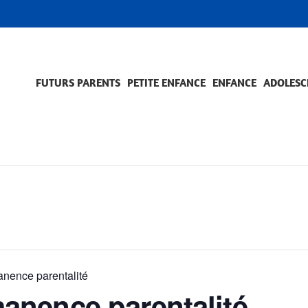
FUTURS PARENTS
PETITE ENFANCE
ENFANCE
ADOLESC
SCOLARITÉ ET FORMATION
EVÈNEMENTS ET DIFFICULTÉS
ACCOMPAGNEMENT ET PRÉVENTION
ACC
PRO
ence parentalité
nence parentalité