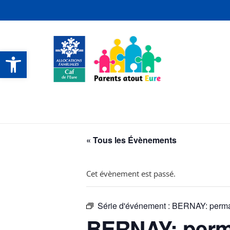
Ouvrir la barre d’outils
CONTACTS ET SERVICES
CONTACTS ET SERVICES
CONTACTS ET SERVICES
CONTACTS ET SERVICES
« Tous les Évènements
Cet évènement est passé.
Série d'événement :
BERNAY: perman
BERNAY: perma