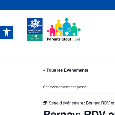
Ouvrir la barre d’outils
CONTACTS ET SERVICES
CONTACTS ET SERVICES
CONTACTS ET SERVICES
CONTACTS ET SERVICES
« Tous les Évènements
Cet évènement est passé.
Série d'événement :
Bernay: RDV en 
Bernay: RDV en