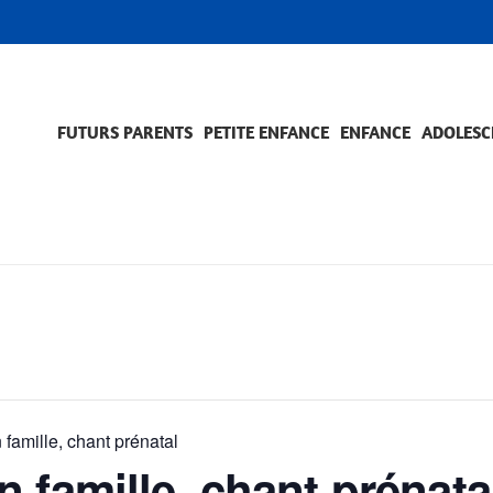
FUTURS PARENTS
PETITE ENFANCE
ENFANCE
ADOLESC
SCOLARITÉ ET FORMATION
EVÈNEMENTS ET DIFFICULTÉS
ACCOMPAGNEMENT ET PRÉVENTION
ACC
PRO
famille, chant prénatal
 famille, chant prénata