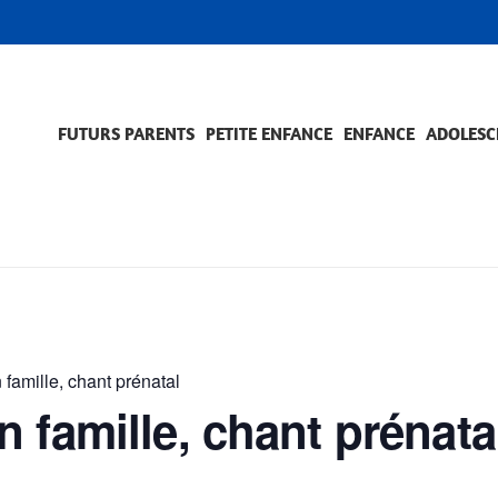
FUTURS PARENTS
PETITE ENFANCE
ENFANCE
ADOLESC
SCOLARITÉ ET FORMATION
EVÈNEMENTS ET DIFFICULTÉS
ACCOMPAGNEMENT ET PRÉVENTION
ACC
PRO
famille, chant prénatal
 famille, chant prénata