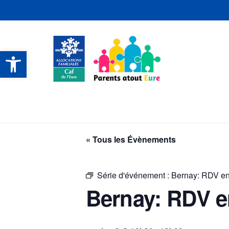
Ouvrir la barre d’outils
CONTACTS ET SERVICES
CONTACTS ET SERVICES
CONTACTS ET SERVICES
CONTACTS ET SERVICES
« Tous les Évènements
Série d'événement :
Bernay: RDV en 
Bernay: RDV en