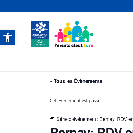
Ouvrir la barre d’outils
CONTACTS ET SERVICES
CONTACTS ET SERVICES
CONTACTS ET SERVICES
CONTACTS ET SERVICES
« Tous les Évènements
Cet évènement est passé.
Série d'événement :
Bernay: RDV en 
Bernay: RDV en