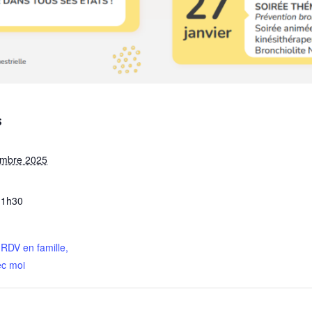
S
embre 2025
11h30
 RDV en famille,
ec moi