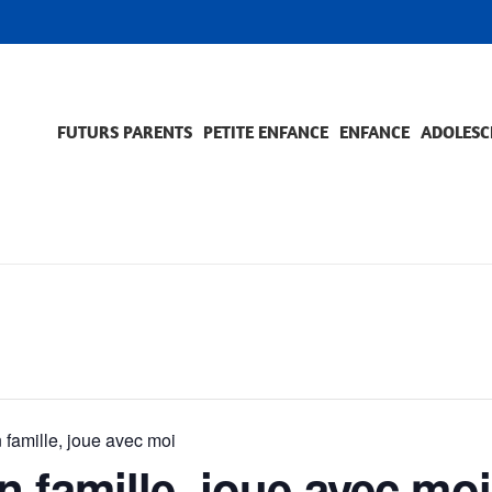
FUTURS PARENTS
PETITE ENFANCE
ENFANCE
ADOLESC
SCOLARITÉ ET FORMATION
EVÈNEMENTS ET DIFFICULTÉS
ACCOMPAGNEMENT ET PRÉVENTION
ACC
PRO
famille, joue avec moi
 famille, joue avec moi