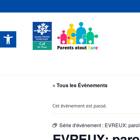
Ouvrir la barre d’outils
CONTACTS ET SERVICES
CONTACTS ET SERVICES
CONTACTS ET SERVICES
CONTACTS ET SERVICES
« Tous les Évènements
Cet évènement est passé.
Série d'événement :
EVREUX: parol
EVREUX: paro