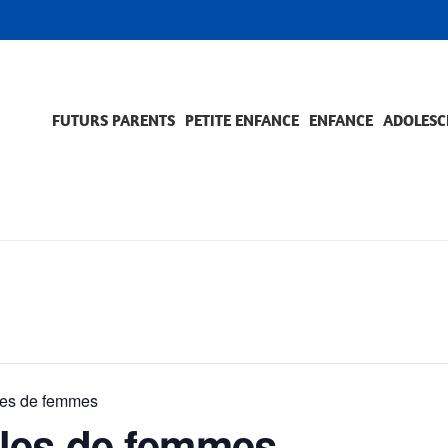
FUTURS PARENTS
PETITE ENFANCE
ENFANCE
ADOLESC
SCOLARITÉ ET FORMATION
EVÈNEMENTS ET DIFFICULTÉS
ACCOMPAGNEMENT ET PRÉVENTION
ACC
PRO
es de femmes
les de femmes