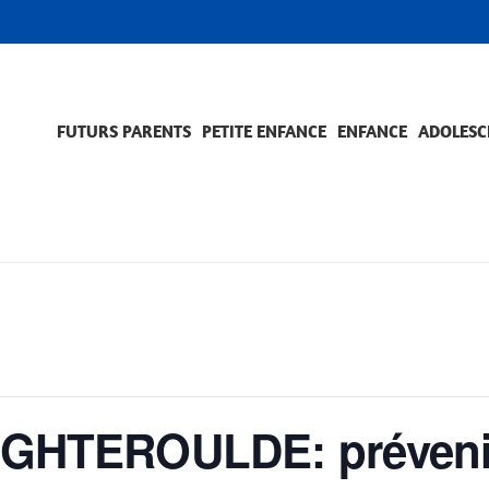
FUTURS PARENTS
PETITE ENFANCE
ENFANCE
ADOLESC
SCOLARITÉ ET FORMATION
EVÈNEMENTS ET DIFFICULTÉS
ACCOMPAGNEMENT ET PRÉVENTION
ACC
PRO
TEROULDE: prévenir 