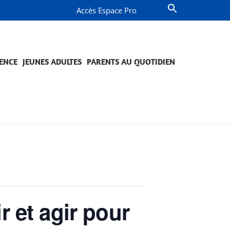
Accès Espace Pro
ENCE
JEUNES ADULTES
PARENTS AU QUOTIDIEN
OMPAGNEMENT ET PRÉVENTION
JETS ET ENGAGEMENTS
QUESTIONS DE PARENTS
PROJETS ET ENGAGEMENTS
et agir pour