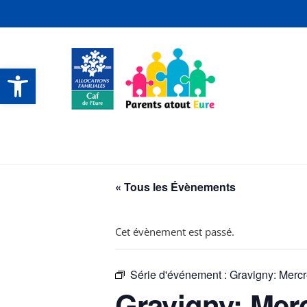
Ouvrir la barre d’outils
CONTACTS ET SERVICES
CONTACTS ET SERVICES
CONTACTS ET SERVICES
CONTACTS ET SERVICES
« Tous les Évènements
Cet évènement est passé.
Série d'événement :
Gravigny: Mercr
Gravigny: Merc