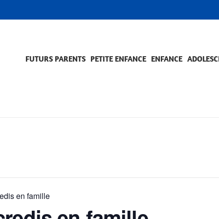
FUTURS PARENTS
PETITE ENFANCE
ENFANCE
ADOLESC
SCOLARITÉ ET FORMATION
EVÈNEMENTS ET DIFFICULTÉS
ACCOMPAGNEMENT ET PRÉVENTION
ACC
PRO
edis en famille
redis en famille