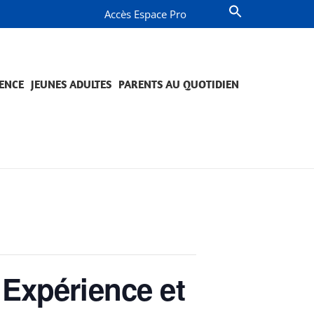
Accès Espace Pro
ENCE
JEUNES ADULTES
PARENTS AU QUOTIDIEN
OMPAGNEMENT ET PRÉVENTION
JETS ET ENGAGEMENTS
QUESTIONS DE PARENTS
PROJETS ET ENGAGEMENTS
Expérience et