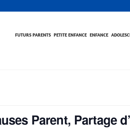
FUTURS PARENTS
PETITE ENFANCE
ENFANCE
ADOLESC
SCOLARITÉ ET FORMATION
EVÈNEMENTS ET DIFFICULTÉS
ACCOMPAGNEMENT ET PRÉVENTION
ACC
PRO
ses Parent, Partage d’