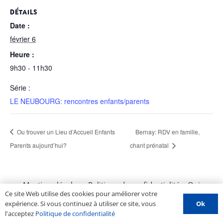
DÉTAILS
Date :
février 6
Heure :
9h30 - 11h30
Série :
LE NEUBOURG: rencontres enfants/parents
Ou trouver un Lieu d’Accueil Enfants
Bernay: RDV en famille,
Parents aujourd’hui?
chant prénatal
Mentions légales
–
Politique de confidentialité
–
Qui
Ce site Web utilise des cookies pour améliorer votre
sommes nous ?
–
Contactez-nous
–
Espace PROS
–
Ok
expérience. Si vous continuez à utiliser ce site, vous
Soumettre un évènement
l'acceptez
Politique de confidentialité