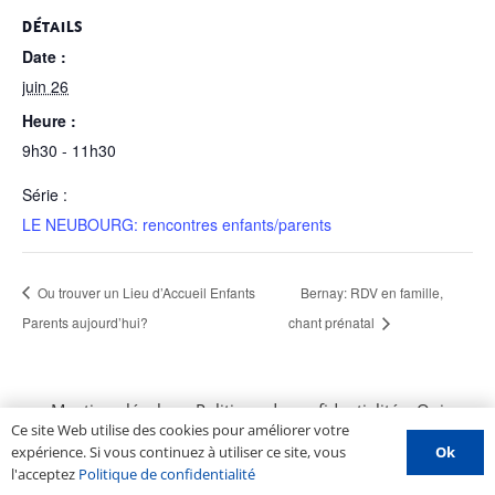
DÉTAILS
Date :
juin 26
Heure :
9h30 - 11h30
Série :
LE NEUBOURG: rencontres enfants/parents
Ou trouver un Lieu d’Accueil Enfants
Bernay: RDV en famille,
Parents aujourd’hui?
chant prénatal
Mentions légales
–
Politique de confidentialité
–
Qui
Ce site Web utilise des cookies pour améliorer votre
sommes nous ?
–
Contactez-nous
–
Espace PROS
–
Ok
expérience. Si vous continuez à utiliser ce site, vous
Soumettre un évènement
l'acceptez
Politique de confidentialité