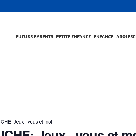
FUTURS PARENTS
PETITE ENFANCE
ENFANCE
ADOLESC
SCOLARITÉ ET FORMATION
EVÈNEMENTS ET DIFFICULTÉS
ACCOMPAGNEMENT ET PRÉVENTION
ACC
PRO
HE: Jeux , vous et moi
HE: Jeux , vous et m