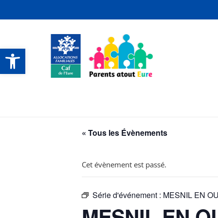
Ouvrir la barre d’outils
CONTACTS ET SERVICES
CONTACTS ET SERVICES
CONTACTS ET SERVICES
CONTACTS ET SERVICES
« Tous les Évènements
Cet évènement est passé.
Série d'événement :
MESNIL EN OUC
MESNIL EN OUC