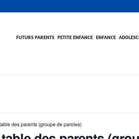
FUTURS PARENTS
PETITE ENFANCE
ENFANCE
ADOLESC
SCOLARITÉ ET FORMATION
EVÈNEMENTS ET DIFFICULTÉS
ACCOMPAGNEMENT ET PRÉVENTION
ACC
PRO
ble des parents (groupe de paroles)
able des parents (grou