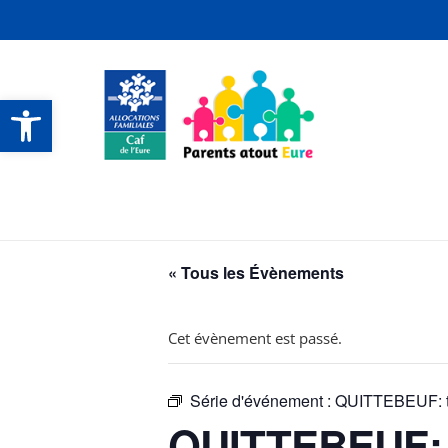
Ouvrir la barre d’outils
CONTACTS ET SERVICES
CONTACTS ET SERVICES
CONTACTS ET SERVICES
CONTACTS ET SERVICES
« Tous les Évènements
Cet évènement est passé.
Série d'événement :
QUITTEBEUF: ta
QUITTEBEUF: t