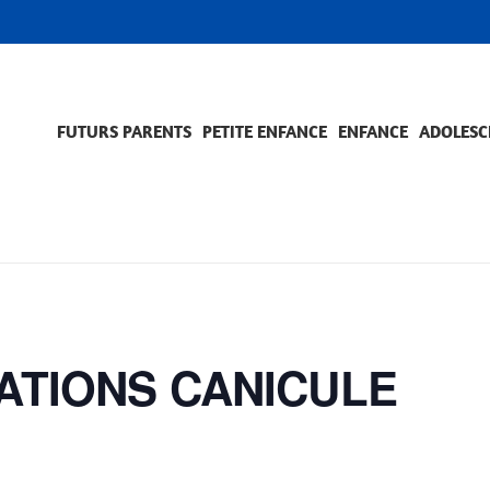
FUTURS PARENTS
PETITE ENFANCE
ENFANCE
ADOLESC
SCOLARITÉ ET FORMATION
EVÈNEMENTS ET DIFFICULTÉS
ACCOMPAGNEMENT ET PRÉVENTION
ACC
PRO
TIONS CANICULE