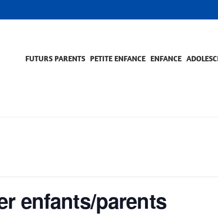
FUTURS PARENTS
PETITE ENFANCE
ENFANCE
ADOLESC
SCOLARITÉ ET FORMATION
EVÈNEMENTS ET DIFFICULTÉS
ACCOMPAGNEMENT ET PRÉVENTION
ACC
PRO
er enfants/parents