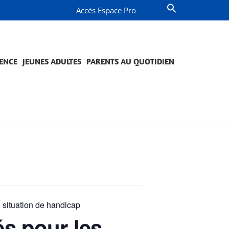
Accès Espace Pro
ENCE
JEUNES ADULTES
PARENTS AU QUOTIDIEN
OMPAGNEMENT ET PRÉVENTION
JETS ET ENGAGEMENTS
QUESTIONS DE PARENTS
PROJETS ET ENGAGEMENTS
situation de handicap
s pour les