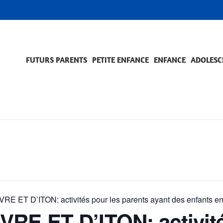
FUTURS PARENTS
PETITE ENFANCE
ENFANCE
ADOLESC
SCOLARITÉ ET FORMATION
EVÈNEMENTS ET DIFFICULTÉS
ACCOMPAGNEMENT ET PRÉVENTION
ACC
PRO
 ET D’ITON: activités pour les parents ayant des enfants en 
RE ET D’ITON: activité