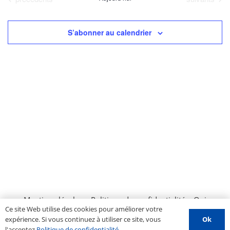
date.
Év
de
vues
S’abonner au calendrier
Évènemen
Mentions légales
–
Politique de confidentialité
–
Qui
Ce site Web utilise des cookies pour améliorer votre
sommes nous ?
–
Contactez-nous
–
Espace PROS
–
Ok
expérience. Si vous continuez à utiliser ce site, vous
Soumettre un évènement
l'acceptez
Politique de confidentialité