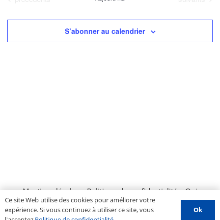
date.
Év
de
vues
S’abonner au calendrier
Évènemen
Mentions légales
–
Politique de confidentialité
–
Qui
Ce site Web utilise des cookies pour améliorer votre
sommes nous ?
–
Contactez-nous
–
Espace PROS
–
Ok
expérience. Si vous continuez à utiliser ce site, vous
Soumettre un évènement
l'acceptez
Politique de confidentialité