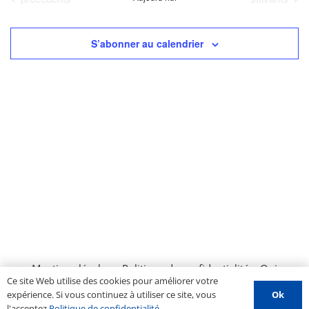
date.
Év
de
vues
S’abonner au calendrier
Évènemen
Mentions légales
–
Politique de confidentialité
–
Qui
Ce site Web utilise des cookies pour améliorer votre
sommes nous ?
–
Contactez-nous
–
Espace PROS
–
Ok
expérience. Si vous continuez à utiliser ce site, vous
Soumettre un évènement
l'acceptez
Politique de confidentialité