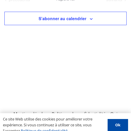
date.
Év
de
vues
S’abonner au calendrier
Évènemen
Mentions légales
–
Politique de confidentialité
–
Qui
Ce site Web utilise des cookies pour améliorer votre
sommes nous ?
–
Contactez-nous
–
Espace PROS
–
Ok
expérience. Si vous continuez à utiliser ce site, vous
Soumettre un évènement
l'acceptez
Politique de confidentialité