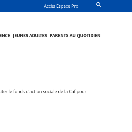
Accès Espace Pro
ENCE
JEUNES ADULTES
PARENTS AU QUOTIDIEN
OMPAGNEMENT ET PRÉVENTION
JETS ET ENGAGEMENTS
QUESTIONS DE PARENTS
PROJETS ET ENGAGEMENTS
er le fonds d’action sociale de la Caf pour