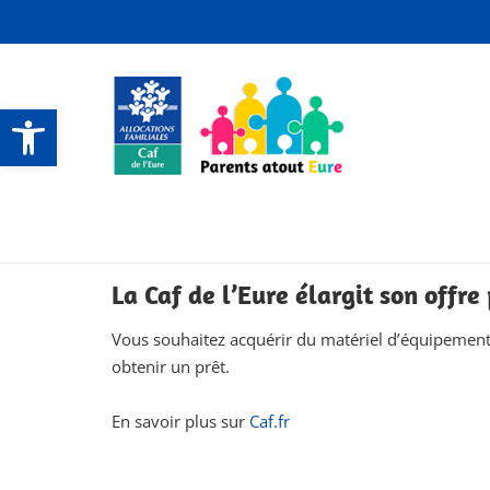
Ouvrir la barre d’outils
CONTACTS ET SERVICES
CONTACTS ET SERVICES
CONTACTS ET SERVICES
CONTACTS ET SERVICES
La Caf de l’Eure élargit son offr
Vous souhaitez acquérir du matériel d’équipement 
obtenir un prêt.
En savoir plus sur
Caf.fr