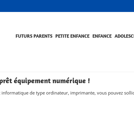
FUTURS PARENTS
PETITE ENFANCE
ENFANCE
ADOLESC
SCOLARITÉ ET FORMATION
EVÈNEMENTS ET DIFFICULTÉS
ACCOMPAGNEMENT ET PRÉVENTION
ACC
PRO
e prêt équipement numérique !
informatique de type ordinateur, imprimante, vous pouvez sollicit