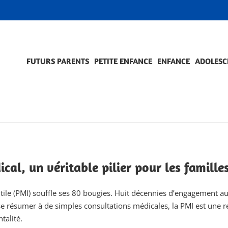
FUTURS PARENTS
PETITE ENFANCE
ENFANCE
ADOLESC
SCOLARITÉ ET FORMATION
EVÈNEMENTS ET DIFFICULTÉS
ACCOMPAGNEMENT ET PRÉVENTION
ACC
PRO
cal, un véritable pilier pour les familles
ntile (PMI) souffle ses 80 bougies. Huit décennies d’engagement au
e se résumer à de simples consultations médicales, la PMI est un
talité.