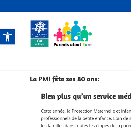
Ouvrir la barre d’outils
CONTACTS ET SERVICES
CONTACTS ET SERVICES
CONTACTS ET SERVICES
CONTACTS ET SERVICES
La PMI fête ses 80 ans:
Bien plus qu’un service médi
Cette année, la Protection Maternelle et Infa
professionnels de la petite enfance. Loin d
les familles dans toutes les étapes de la paren