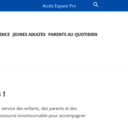
Accès Espace Pro
ENCE
JEUNES ADULTES
PARENTS AU QUOTIDIEN
OMPAGNEMENT ET PRÉVENTION
JETS ET ENGAGEMENTS
QUESTIONS DE PARENTS
PROJETS ET ENGAGEMENTS
 !
 service des enfants, des parents et des
e ressource incontournable pour accompagner