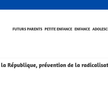
FUTURS PARENTS
PETITE ENFANCE
ENFANCE
ADOLESC
SCOLARITÉ ET FORMATION
EVÈNEMENTS ET DIFFICULTÉS
ACCOMPAGNEMENT ET PRÉVENTION
ACC
PRO
 la République, prévention de la radicalisa