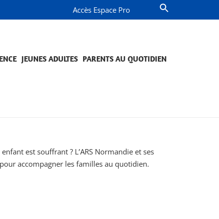
Accès Espace Pro
ENCE
JEUNES ADULTES
PARENTS AU QUOTIDIEN
OMPAGNEMENT ET PRÉVENTION
JETS ET ENGAGEMENTS
QUESTIONS DE PARENTS
PROJETS ET ENGAGEMENTS
e enfant est souffrant ? L’ARS Normandie et ses
» pour accompagner les familles au quotidien.