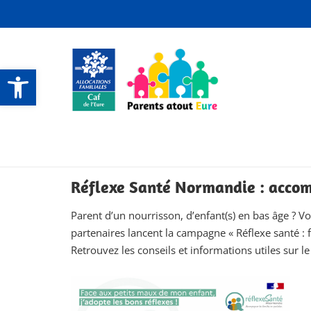
Ouvrir la barre d’outils
CONTACTS ET SERVICES
CONTACTS ET SERVICES
CONTACTS ET SERVICES
CONTACTS ET SERVICES
Réflexe Santé Normandie : accom
Parent d’un nourrisson, d’enfant(s) en bas âge ? V
partenaires lancent la campagne « Réflexe santé : 
Retrouvez les conseils et informations utiles sur le