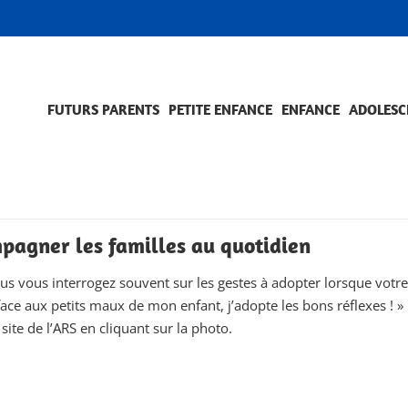
FUTURS PARENTS
PETITE ENFANCE
ENFANCE
ADOLESC
SCOLARITÉ ET FORMATION
EVÈNEMENTS ET DIFFICULTÉS
ACCOMPAGNEMENT ET PRÉVENTION
ACC
PRO
pagner les familles au quotidien
ous vous interrogez souvent sur les gestes à adopter lorsque votr
face aux petits maux de mon enfant, j’adopte les bons réflexes ! 
 site de l’ARS en cliquant sur la photo.