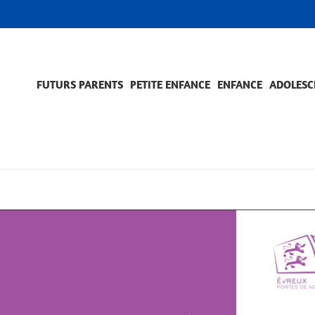
FUTURS PARENTS
PETITE ENFANCE
ENFANCE
ADOLESC
SCOLARITÉ ET FORMATION
EVÈNEMENTS ET DIFFICULTÉS
ACCOMPAGNEMENT ET PRÉVENTION
ACC
PRO