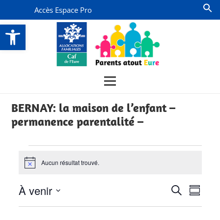
Accès Espace Pro
Ouvrir la barre d’outils
BERNAY: la maison de l’enfant –
permanence parentalité –
Évènements
Aucun résultat trouvé.
Notice
Recherch
Navi
À venir
Recherche
Résumé
de
et
Sélectionnez
vues
la