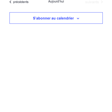
navigati
Évènements
Aujourd’hui
suivants
Évènements
précédents
date
Évèn
de
vues
S’abonner au calendrier
Évèneme