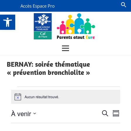
Accès Espace Pro
Ouvrir la barre d’outils
BERNAY: soirée thématique
« prévention bronchiolite »
Évènements
Aucun résultat trouvé.
Notice
Recherch
Navi
À venir
Recherche
Résumé
de
et
Sélectionnez
vues
la