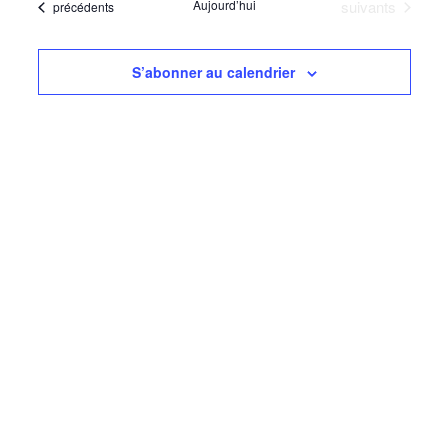
navigati
Évènements
Aujourd’hui
suivants
Évènements
précédents
date
Évèn
de
vues
S’abonner au calendrier
Évèneme