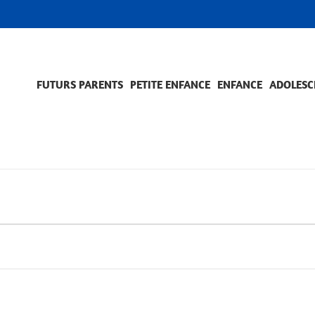
FUTURS PARENTS
PETITE ENFANCE
ENFANCE
ADOLESC
SCOLARITÉ ET FORMATION
EVÈNEMENTS ET DIFFICULTÉS
ACCOMPAGNEMENT ET PRÉVENTION
ACC
PRO