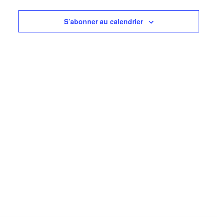
de
vues
S’abonner au calendrier
Évèneme