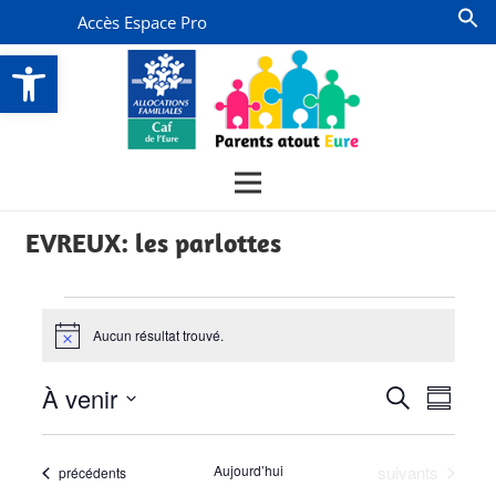
Accès Espace Pro
Ouvrir la barre d’outils
EVREUX: les parlottes
Évènements
Aucun résultat trouvé.
Notice
Recherch
Navi
À venir
Recherche
Résumé
de
et
Sélectionnez
vues
la
navigati
Évènements
Aujourd’hui
suivants
Évènements
précédents
date
Évèn